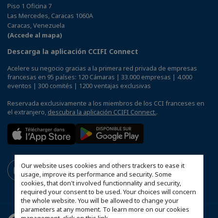
Piso 1 Oficina 7
Las Mercedes, Caracas 1060A
Caracas, Venezuela
(Accede al mapa)
Descarga la aplicación CCIFI Connect
Acelere su negocio gracias a la primera red privada de empresas
francesas en 95 países: 120 Cámaras | 33.000 empresas | 4.000
eventos | 300 comités | 1200 ventajas exclusivas
Reservada exclusivamente a los miembros de los CCI franceses en
el extranjero,
descubra la aplicación CCIFI Connect.
.
Our website uses cookies and others trackers to ease it
usage, improve its performance and security. Some
cookies, that don't involved functionnality and security,
required your consent to be used. Your choices will concern
the whole website. You will be allowed to change your
parameters at any moment. To learn more on our cookies