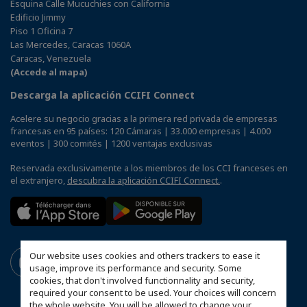
Esquina Calle Mucuchies con California
Edificio Jimmy
Piso 1 Oficina 7
Las Mercedes, Caracas 1060A
Caracas, Venezuela
(Accede al mapa)
Descarga la aplicación CCIFI Connect
Acelere su negocio gracias a la primera red privada de empresas
francesas en 95 países: 120 Cámaras | 33.000 empresas | 4.000
eventos | 300 comités | 1200 ventajas exclusivas
Reservada exclusivamente a los miembros de los CCI franceses en
el extranjero,
descubra la aplicación CCIFI Connect.
.
Our website uses cookies and others trackers to ease it
usage, improve its performance and security. Some
cookies, that don't involved functionnality and security,
required your consent to be used. Your choices will concern
the whole website. You will be allowed to change your