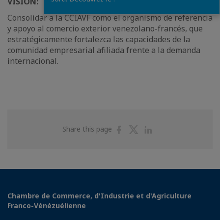
VISIÓN:
Consolidar a la CCIAVF como el organismo de referencia
y apoyo al comercio exterior venezolano-francés, que
estratégicamente fortalezca las capacidades de la
comunidad empresarial afiliada frente a la demanda
internacional.
Share
Share
Share
Share this page
on
on
on
Facebook
Twitter
Linkedin
Chambre de Commerce, d'Industrie et d'Agriculture
Franco-Vénézuélienne