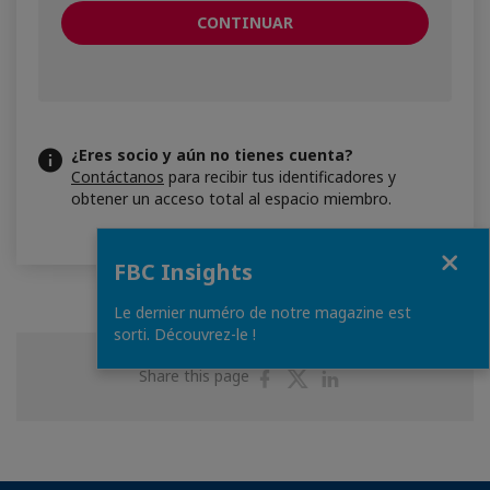
CONTINUAR
¿Eres socio y aún no tienes cuenta?
Contáctanos
para recibir tus identificadores y
obtener un acceso total al espacio miembro.
Close
FBC Insights
Le dernier numéro de notre magazine est
sorti. Découvrez-le !
Share
Share
Share
Share this page
on
on
on
Facebook
Twitter
Linkedin