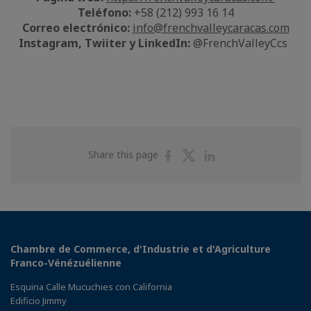
Teléfono:
+58 (212) 993 16 14
Correo electrónico:
info@frenchvalleycaracas.com
Instagram, Twiiter y LinkedIn:
@FrenchValleyCcs
Share
Share
Share
Share this page
on
on
on
Facebook
Twitter
Linkedin
Chambre de Commerce, d'Industrie et d'Agriculture
Franco-Vénézuélienne
Esquina Calle Mucuchies con California
Edificio Jimmy