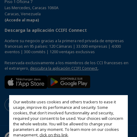
Piso 1 Oficina 7
Las Mercedes, Caracas 1060A
Caracas, Venezuela
(Accede al mapa)
Descarga la aplicación CCIFI Connect
Acelere su negocio gracias a la primera red privada de empresas
francesas en 95 países: 120 Cámaras | 33.000 empresas | 4.000
eventos | 300 comités | 1200 ventajas exclusivas
Reservada exclusivamente a los miembros de los CCI franceses en
el extranjero,
descubra la aplicación CCIFI Connect.
.
Our website uses cookies and others trackers to ease it
usage, improve its performance and security. Some
cookies, that don't involved functionnality and security,
required your consent to be used. Your choices will concern
the whole website. You will be allowed to change your
parameters at any moment. To learn more on our cookies
management,
click on this link
.