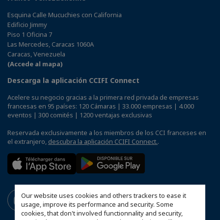
Esquina Calle Mucuchies con California
Edificio Jimmy
Piso 1 Oficina 7
Las Mercedes, Caracas 1060A
Caracas, Venezuela
(Accede al mapa)
Descarga la aplicación CCIFI Connect
Acelere su negocio gracias a la primera red privada de empresas
francesas en 95 países: 120 Cámaras | 33.000 empresas | 4.000
eventos | 300 comités | 1200 ventajas exclusivas
Reservada exclusivamente a los miembros de los CCI franceses en
el extranjero,
descubra la aplicación CCIFI Connect.
.
Our website uses cookies and others trackers to ease it
usage, improve its performance and security. Some
cookies, that don't involved functionnality and security,