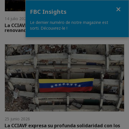
Close
FBC Insights
14 julio 2026
Le dernier numéro de notre magazine est
La CCIAVF conmemoró la Fiesta Nacional de Francia
sorti. Découvrez-le !
renovando su compromiso con Venezuela
25 junio 2026
La CCIAVF expresa su profunda solidaridad con los