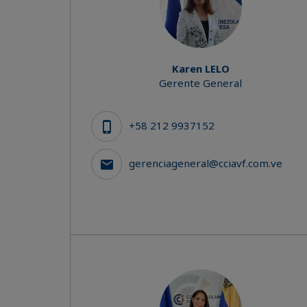
Karen LELO
Gerente General
+58 212 9937152
gerenciageneral@cciavf.com.ve