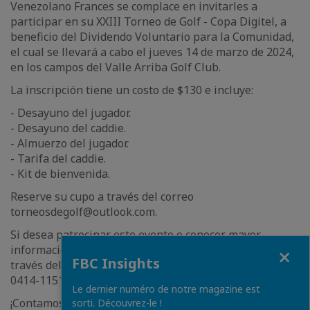
Venezolano Frances se complace en invitarles a
participar en su XXIII Torneo de Golf - Copa Digitel, a
beneficio del Dividendo Voluntario para la Comunidad,
el cual se llevará a cabo el jueves 14 de marzo de 2024,
en los campos del Valle Arriba Golf Club.
La inscripción tiene un costo de $130 e incluye:
- Desayuno del jugador.
- Desayuno del caddie.
- Almuerzo del jugador.
- Tarifa del caddie.
- Kit de bienvenida.
Reserve su cupo a través del correo
torneosdegolf@outlook.com.
Si desea patrocinar este evento o conocer mayor
Close
información, no dude contactar al Sr. Alex Torres a
FBC Insights
través del correo alexcciavf@gmail.com o al teléfono
0414-1151516.
Le dernier numéro de notre magazine est
¡Contamos con su apoyo y participación!
sorti. Découvrez-le !