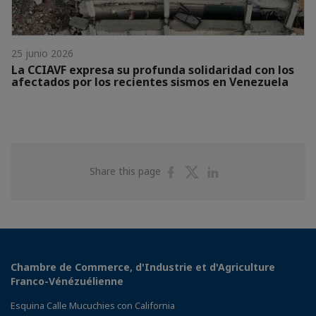
25 junio 2026
La CCIAVF expresa su profunda solidaridad con los
afectados por los recientes sismos en Venezuela
Share
Share
Share
Share this page
on
on
on
Facebook
Twitter
Linkedin
Chambre de Commerce, d'Industrie et d'Agriculture
Franco-Vénézuélienne
Esquina Calle Mucuchies con California