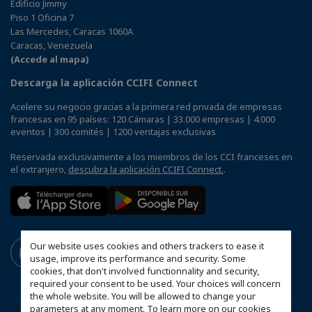
Edificio Jimmy
Piso 1 Oficina 7
Las Mercedes, Caracas 1060A
Caracas, Venezuela
(Accede al mapa)
Descarga la aplicación CCIFI Connect
Acelere su negocio gracias a la primera red privada de empresas
francesas en 95 países: 120 Cámaras | 33.000 empresas | 4.000
eventos | 300 comités | 1200 ventajas exclusivas
Reservada exclusivamente a los miembros de los CCI franceses en
el extranjero,
descubra la aplicación CCIFI Connect.
.
Our website uses cookies and others trackers to ease it
usage, improve its performance and security. Some
cookies, that don't involved functionnality and security,
required your consent to be used. Your choices will concern
the whole website. You will be allowed to change your
parameters at any moment. To learn more on our cookies