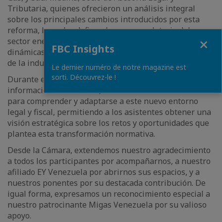
Tributaria, quienes ofrecieron un análisis integral
sobre los principales cambios introducidos por esta
reforma, la cual redefine el marco regulatorio del
Close
sector energético venezolano e incorpora nuevas
FBC Insights
dinámicas para la participación privada y el desarrollo
de la industria.
Le dernier numéro de notre magazine est
sorti. Découvrez-le !
Durante el encuentro, los ponentes compartieron
información de alto valor, así como herramientas clave
para comprender y adaptarse a este nuevo entorno
legal y fiscal, permitiendo a los asistentes obtener una
visión estratégica sobre los retos y oportunidades que
plantea esta transformación normativa.
Desde la Cámara, extendemos nuestro agradecimiento
a todos los participantes por acompañarnos, a nuestro
afiliado EY Venezuela por abrirnos sus espacios, y a
nuestros ponentes por su destacada contribución. De
igual forma, expresamos un reconocimiento especial a
nuestro patrocinante Migas Venezuela por su valioso
apoyo.