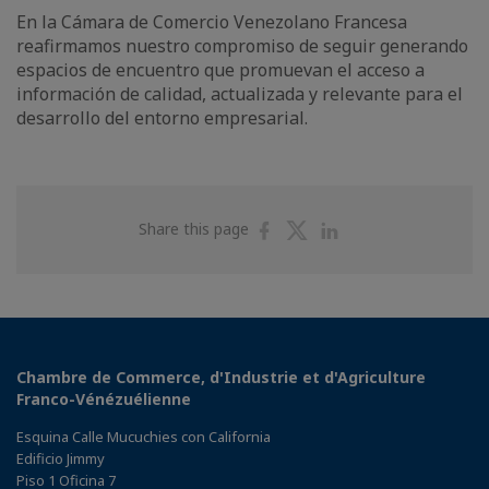
En la Cámara de Comercio Venezolano Francesa
reafirmamos nuestro compromiso de seguir generando
espacios de encuentro que promuevan el acceso a
información de calidad, actualizada y relevante para el
desarrollo del entorno empresarial.
Share
Share
Share
Share this page
on
on
on
Facebook
Twitter
Linkedin
Chambre de Commerce, d'Industrie et d'Agriculture
Franco-Vénézuélienne
Esquina Calle Mucuchies con California
Edificio Jimmy
Piso 1 Oficina 7