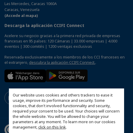
Las Mercedes, Caracas 1060A
Caracas, Venezuela
(Accede al mapa)
Descarga la aplicación CCIFI Connect
Acelere su negocio gracias a la primera red privada de empresas
francesas en 95 países: 120 Cámaras | 33.000 empresas | 4.000
eventos | 300 comités | 1200 ventajas exclusivas
Reservada exclusivamente a los miembros de los CCI franceses en
el extranjero,
descubra la aplicación CCIFI Connect.
.
Our website uses cookies and others trackers to ease it
usage, improve its performance and security. Some
cookies, that don't involved functionnality and security,
required your consent to be used. Your choices will concern
the whole website. You will be allowed to change your
parameters at any moment. To learn more on our cookies
management,
click on this link
.