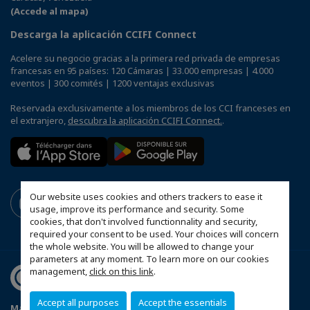
(Accede al mapa)
Descarga la aplicación CCIFI Connect
Acelere su negocio gracias a la primera red privada de empresas
francesas en 95 países: 120 Cámaras | 33.000 empresas | 4.000
eventos | 300 comités | 1200 ventajas exclusivas
Reservada exclusivamente a los miembros de los CCI franceses en
el extranjero,
descubra la aplicación CCIFI Connect.
.
Our website uses cookies and others trackers to ease it
usage, improve its performance and security. Some
cookies, that don't involved functionnality and security,
required your consent to be used. Your choices will concern
the whole website. You will be allowed to change your
parameters at any moment. To learn more on our cookies
management,
click on this link
.
Accept all purposes
Accept the essentials
Mapa del sitio
Mentions légales