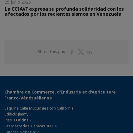
25 junio 2026
La CCIAVF expresa su profunda solidaridad con los
afectados por los recientes sismos en Venezuela
Share
Share
Share
Share this page
on
on
on
Facebook
Twitter
Linkedin
Chambre de Commerce, d'Industrie et d'Agriculture
Franco-Vénézuélienne
Esquina Calle Mucuchies con California
Edificio Jimmy
Piso 1 Oficina 7
Las Mercedes, Caracas 1060A
Caracas, Venezuela