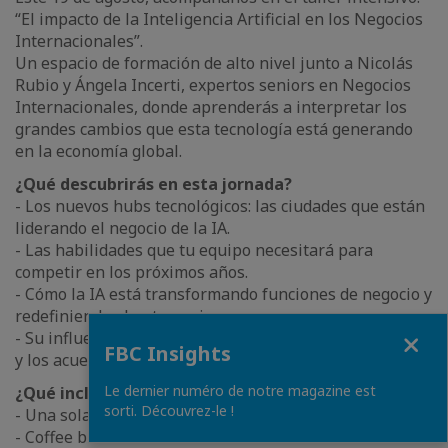
“El impacto de la Inteligencia Artificial en los Negocios
Internacionales”.
Un espacio de formación de alto nivel junto a Nicolás
Rubio y Ángela Incerti, expertos seniors en Negocios
Internacionales, donde aprenderás a interpretar los
grandes cambios que esta tecnología está generando
en la economía global.
¿Qué descubrirás en esta jornada?
- Los nuevos hubs tecnológicos: las ciudades que están
liderando el negocio de la IA.
- Las habilidades que tu equipo necesitará para
competir en los próximos años.
- Cómo la IA está transformando funciones de negocio y
redefiniendo el outsourcing.
Close
- Su influencia estratégica en el comercio internacional
FBC Insights
y los acuerdos globales.
Le dernier numéro de notre magazine est
¿Qué incluye?
sorti. Découvrez-le !
- Una sola clase: de 8:00 a.m. a 1:00 p.m.
- Coffee break