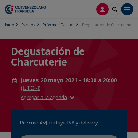
CONECTARSE
SEARCH
Men
Inicio
Eventos
Próximos Eventos
Degustación de Charcuterie
Degustación de
Charcuterie
jueves 20 mayo 2021 - 18:00 a 20:00
(UTC-4)
Agregar a la agenda
Precio :
45$ incluye IVA y delivery