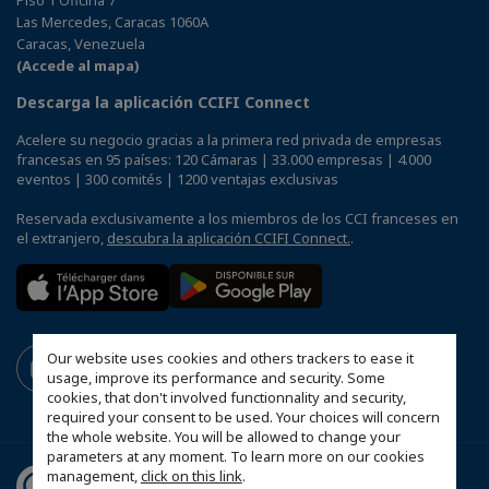
Las Mercedes, Caracas 1060A
Caracas, Venezuela
(Accede al mapa)
Descarga la aplicación CCIFI Connect
Acelere su negocio gracias a la primera red privada de empresas
francesas en 95 países: 120 Cámaras | 33.000 empresas | 4.000
eventos | 300 comités | 1200 ventajas exclusivas
Reservada exclusivamente a los miembros de los CCI franceses en
el extranjero,
descubra la aplicación CCIFI Connect.
.
Our website uses cookies and others trackers to ease it
usage, improve its performance and security. Some
cookies, that don't involved functionnality and security,
required your consent to be used. Your choices will concern
the whole website. You will be allowed to change your
parameters at any moment. To learn more on our cookies
management,
click on this link
.