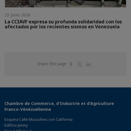
25 junio 2026
La CCIAVF expresa su profunda solidaridad con los
afectados por los recientes sismos en Venezuela
Share
Share
Share
Share this page
on
on
on
Facebook
Twitter
Linkedin
Chambre de Commerce, d'Industrie et d'Agriculture
Franco-Vénézuélienne
Esquina Calle Mucuchies con California
Edificio Jimmy
Piso 1 Oficina 7