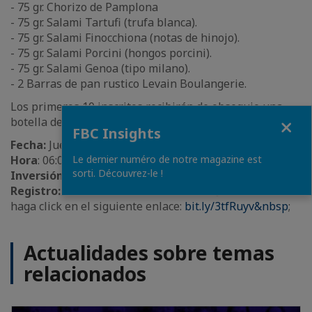
- 75 gr. Chorizo de Pamplona
- 75 gr. Salami Tartufi (trufa blanca).
- 75 gr. Salami Finocchiona (notas de hinojo).
- 75 gr. Salami Porcini (hongos porcini).
- 75 gr. Salami Genoa (tipo milano).
- 2 Barras de pan rustico Levain Boulangerie.
Los primeros 10 inscritos recibirán de obsequio una
Close
botella de vino tinto Prestige.
FBC Insights
Fecha:
Jueves 20/05/2021.
Hora
: 06:00 pm.
Le dernier numéro de notre magazine est
sorti. Découvrez-le !
Inversión:
45$ incluye IVA y delivery.
Registro:
Envíe un correo a alex.torres@cciavf.com.ve o
haga click en el siguiente enlace:
bit.ly/3tfRuyv&nbsp
;
Actualidades sobre temas
relacionados