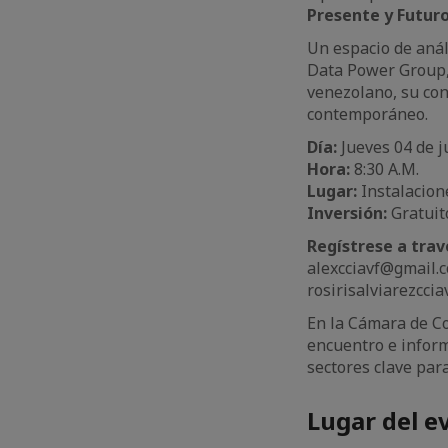
Presente y Futuro
Un espacio de anál
Data Power Group, 
venezolano, su con
contemporáneo.
Día:
Jueves 04 de j
Hora:
8:30 A.M.
Lugar:
Instalacion
Inversión:
Gratuit
Regístrese a trav
alexcciavf@gmail.
rosirisalviarezcci
En la Cámara de C
encuentro e inform
sectores clave par
Lugar del e