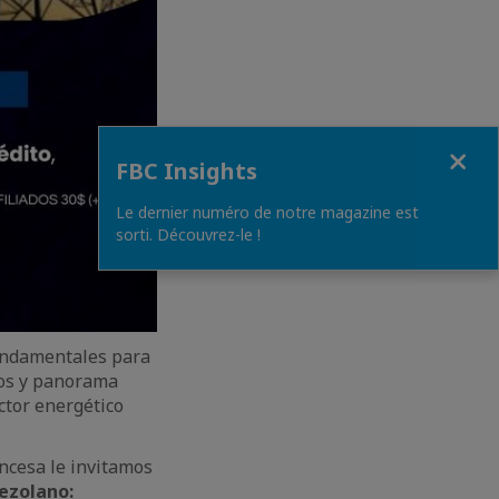
Close
FBC Insights
Le dernier numéro de notre magazine est
sorti. Découvrez-le !
fundamentales para
íos y panorama
ctor energético
ncesa le invitamos
nezolano: