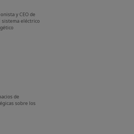
ionista y CEO de
 sistema eléctrico
rgético
acios de
égicas sobre los