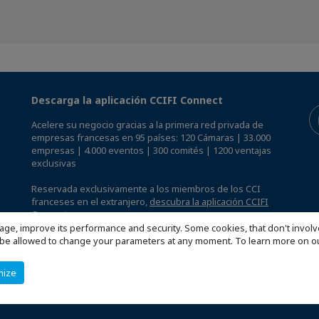
Descarga la aplicación CCIFI Connect
Acelere su negocio gracias a la primera red privada de
empresas francesas en 95 países: 120 Cámaras | 33.000
empresas | 4.000 eventos | 300 comités | 1200 ventajas
exclusivas
Reservada exclusivamente a los miembros de los CCI
franceses en el extranjero,
descubra la aplicación CCIFI
Connect.
.
age, improve its performance and security. Some cookies, that don't involv
ill be allowed to change your parameters at any moment. To learn more on
mize