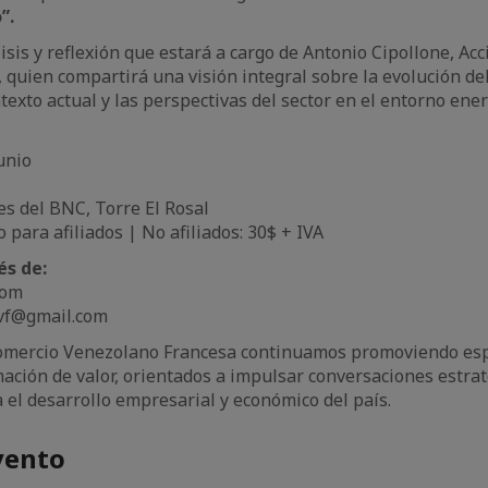
”.
isis y reflexión que estará a cargo de Antonio Cipollone, Acc
quien compartirá una visión integral sobre la evolución del
texto actual y las perspectivas del sector en el entorno ene
unio
es del BNC, Torre El Rosal
o para afiliados | No afiliados: 30$ + IVA
és de:
com
avf@gmail.com
omercio Venezolano Francesa continuamos promoviendo esp
ación de valor, orientados a impulsar conversaciones estrat
a el desarrollo empresarial y económico del país.
vento