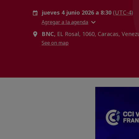
jueves 4 junio 2026 a 8:30
(UTC-4)
Agregar a la agenda
BNC,
EL Rosal, 1060, Caracas, Venez
See on map