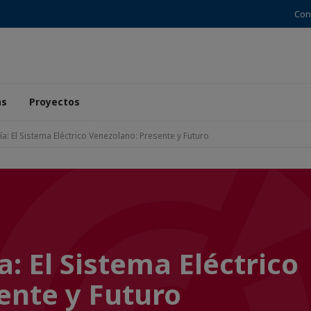
Con
as
Proyectos
a: El Sistema Eléctrico Venezolano: Presente y Futuro
: El Sistema Eléctrico
ente y Futuro