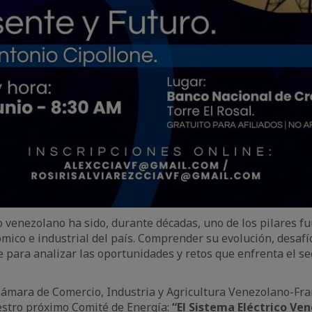
co venezolano ha sido, durante décadas, uno de los pilares 
ómico e industrial del país. Comprender su evolución, desaf
ve para analizar las oportunidades y retos que enfrenta el se
 Cámara de Comercio, Industria y Agricultura Venezolano-Fra
estro próximo Comité de Energía:
“El Sistema Eléctrico Ve