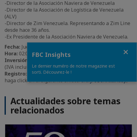
-Director de la Asociación Naviera de Venezuela
-Director de la Asociación de Logística de Venezuela
(ALV)
-Director de Zim Venezuela. Representando a Zim Line
desde hace 36 años.
-Ex Presidente de la Asociación Naviera de Venezuela.
Fecha:
Jueves 09/09/2021.
Close
Hora:
02:00 pm.
FBC Insights
Inversión:
Miembros: 3,48$ / Público General: 5,80$
Le dernier numéro de notre magazine est
(IVA incluido).
sorti. Découvrez-le !
Registro:
Envíe un correo a alex.torres@cciavf.com.ve o
haga click en el siguiente enlace:
bit.ly/3DsKftt&nbsp
;
Actualidades sobre temas
relacionados