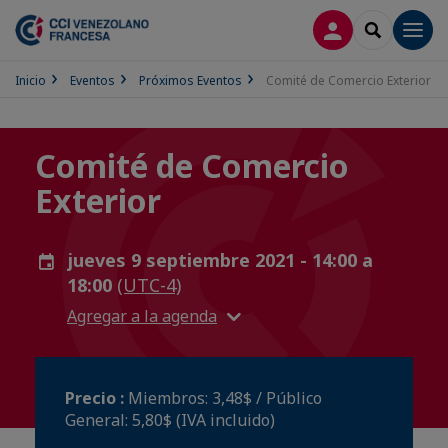
CONECTARSE
SEARCH
Men
Inicio
Eventos
Próximos Eventos
Comité de Comercio Exterior
Comité de Comercio
Exterior
jueves 9 septiembre 2021 - 14:00 a
18:00
(UTC-4)
Agregar a la agenda
Precio :
Miembros: 3,48$ / Público
General: 5,80$ (IVA incluido)