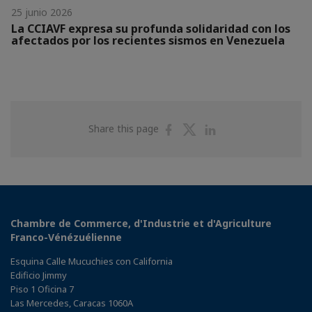
25 junio 2026
La CCIAVF expresa su profunda solidaridad con los
afectados por los recientes sismos en Venezuela
Share
Share
Share
Share this page
on
on
on
Facebook
Twitter
Linkedin
Chambre de Commerce, d'Industrie et d'Agriculture
Franco-Vénézuélienne
Esquina Calle Mucuchies con California
Edificio Jimmy
Piso 1 Oficina 7
Las Mercedes, Caracas 1060A