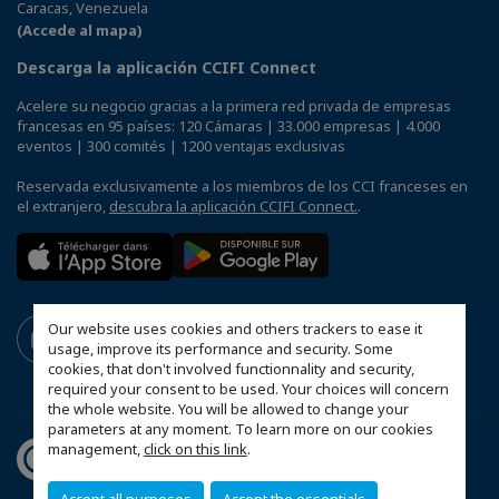
Caracas, Venezuela
(Accede al mapa)
Descarga la aplicación CCIFI Connect
Acelere su negocio gracias a la primera red privada de empresas
francesas en 95 países: 120 Cámaras | 33.000 empresas | 4.000
eventos | 300 comités | 1200 ventajas exclusivas
Reservada exclusivamente a los miembros de los CCI franceses en
el extranjero,
descubra la aplicación CCIFI Connect.
.
Our website uses cookies and others trackers to ease it
usage, improve its performance and security. Some
cookies, that don't involved functionnality and security,
required your consent to be used. Your choices will concern
the whole website. You will be allowed to change your
parameters at any moment. To learn more on our cookies
management,
click on this link
.