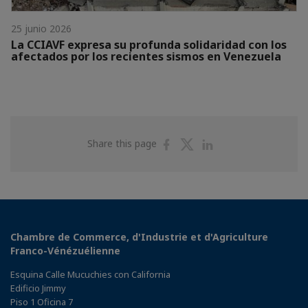
25 junio 2026
La CCIAVF expresa su profunda solidaridad con los
afectados por los recientes sismos en Venezuela
Share
Share
Share
Share this page
on
on
on
Facebook
Twitter
Linkedin
Chambre de Commerce, d'Industrie et d'Agriculture
Franco-Vénézuélienne
Esquina Calle Mucuchies con California
Edificio Jimmy
Piso 1 Oficina 7