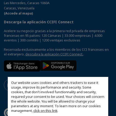
Las Mercedes, Caracas 1060A
Caracas, Venezuela
(Accede al mapa)
Descarga la aplicación CCIFI Connect
Acelere su negocio gracias a la primera red privada de empresas
francesas en 95 países: 120 Cámaras | 33.000 empresas | 4.000
eventos | 300 comités | 1200 ventajas exclusivas
Reservada exclusivamente a los miembros de los CCI franceses en
el extranjero,
descubra la aplicación CCIFI Connect.
.
Our website uses cookies and others trackers to ease it
usage, improve its performance and security. Some
cookies, that don't involved functionnality and security,
required your consent to be used. Your choices will concern
the whole website. You will be allowed to change your
parameters at any moment. To learn more on our cookies
management,
click on this link
.