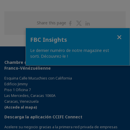
Share
Share
Share
Share this page
on
on
on
Close
Facebook
Twitter
Linkedin
FBC Insights
Le dernier numéro de notre magazine est
sorti. Découvrez-le !
Chambre de Commerce, d'Industrie et d'Agriculture
Franco-Vénézuélienne
Esquina Calle Mucuchies con California
Edificio Jimmy
Piso 1 Oficina 7
Las Mercedes, Caracas 1060A
Caracas, Venezuela
(Accede al mapa)
Descarga la aplicación CCIFI Connect
Acelere su negocio gracias a la primera red privada de empresas