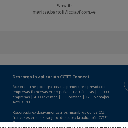
E-mail:
maritza.bartoli@cciavf.com.ve
Descarga la aplicación CCIFI Connect
Acelere su negocio gracias a la primera red privada de
empresas francesas en 95 países: 120 Cámaras | 33.000
empresas | 4.000 eventos | 300 comités | 1200 ventajas
exclusivas
Reservada exclusivamente a los miembros de los CCI
franceses en el extranjero,
descubra la aplicación CCIFI
Connect.
.