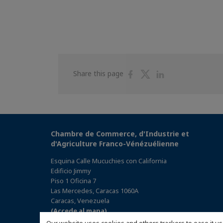
Share
Share
Share
Share this page
on
on
on
Facebook
Twitter
Linkedin
Chambre de Commerce, d'Industrie et
d'Agriculture Franco-Vénézuélienne
Esquina Calle Mucuchies con California
Edificio Jimmy
Piso 1 Oficina 7
Las Mercedes, Caracas 1060A
Caracas, Venezuela
(Accede al mapa)