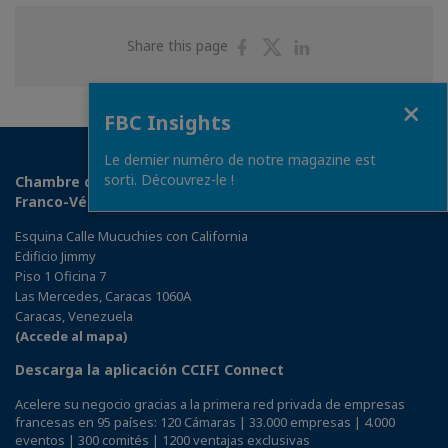
Share
Share
Share
Share this page
on
on
on
Facebook
Twitter
Linkedin
Close
FBC Insights
Le dernier numéro de notre magazine est
sorti. Découvrez-le !
Chambre de Commerce, d'Industrie et d'Agriculture
Franco-Vénézuélienne
Esquina Calle Mucuchies con California
Edificio Jimmy
Piso 1 Oficina 7
Las Mercedes, Caracas 1060A
Caracas, Venezuela
(Accede al mapa)
Descarga la aplicación CCIFI Connect
Acelere su negocio gracias a la primera red privada de empresas
francesas en 95 países: 120 Cámaras | 33.000 empresas | 4.000
eventos | 300 comités | 1200 ventajas exclusivas