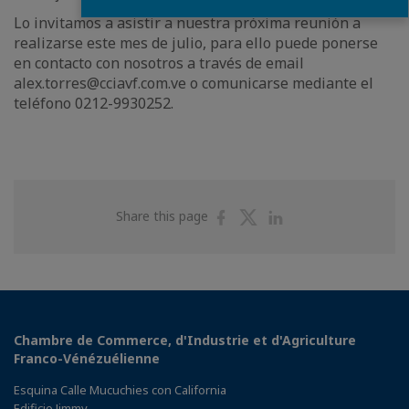
Lo invitamos a asistir a nuestra próxima reunión a
realizarse este mes de julio, para ello puede ponerse
en contacto con nosotros a través de email
alex.torres@cciavf.com.ve o comunicarse mediante el
teléfono 0212-9930252.
Share
Share
Share
Share this page
on
on
on
Facebook
Twitter
Linkedin
Chambre de Commerce, d'Industrie et d'Agriculture
Franco-Vénézuélienne
Esquina Calle Mucuchies con California
Edificio Jimmy