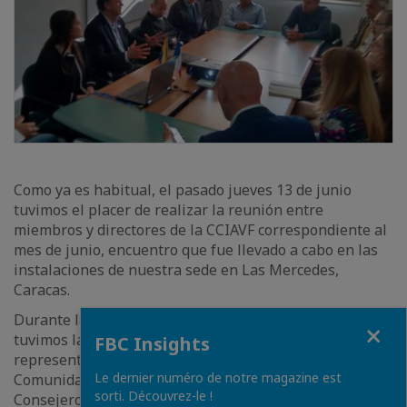
Como ya es habitual, el pasado jueves 13 de junio
tuvimos el placer de realizar la reunión entre
miembros y directores de la CCIAVF correspondiente al
mes de junio, encuentro que fue llevado a cabo en las
instalaciones de nuestra sede en Las Mercedes,
Caracas.
Durante la realización de este ameno encuentro,
Close
tuvimos la oportunidad de contar con la presencia de
FBC Insights
representantes del Dividendo Voluntario para la
Le dernier numéro de notre magazine est
Comunidad, además de la grata presencia del
sorti. Découvrez-le !
Consejero de la Embajada de Japón.