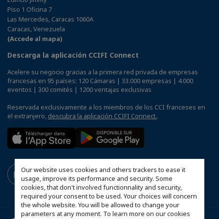
Piso 1 Oficina 7
Las Mercedes, Caracas 1060A
Caracas, Venezuela
(Accede al mapa)
Descarga la aplicación CCIFI Connect
Acelere su negocio gracias a la primera red privada de empresas
francesas en 95 países: 120 Cámaras | 33.000 empresas | 4.000
eventos | 300 comités | 1200 ventajas exclusivas
Reservada exclusivamente a los miembros de los CCI franceses en
el extranjero,
descubra la aplicación CCIFI Connect.
.
Our website uses cookies and others trackers to ease it
usage, improve its performance and security. Some
cookies, that don't involved functionnality and security,
required your consent to be used. Your choices will concern
the whole website. You will be allowed to change your
parameters at any moment. To learn more on our cookies