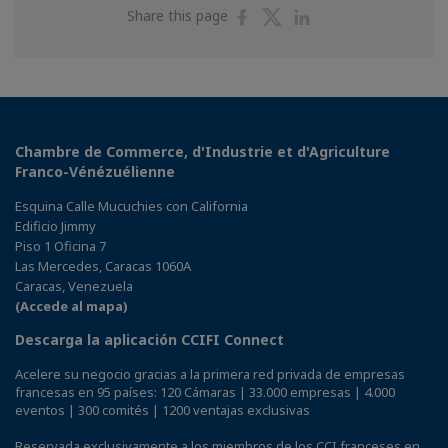
Share
Share
Share
Share this page
on
on
on
Facebook
Twitter
Linkedin
Chambre de Commerce, d'Industrie et d'Agriculture
Franco-Vénézuélienne
Esquina Calle Mucuchies con California
Edificio Jimmy
Piso 1 Oficina 7
Las Mercedes, Caracas 1060A
Caracas, Venezuela
(Accede al mapa)
Descarga la aplicación CCIFI Connect
Acelere su negocio gracias a la primera red privada de empresas
francesas en 95 países: 120 Cámaras | 33.000 empresas | 4.000
eventos | 300 comités | 1200 ventajas exclusivas
Reservada exclusivamente a los miembros de los CCI franceses en