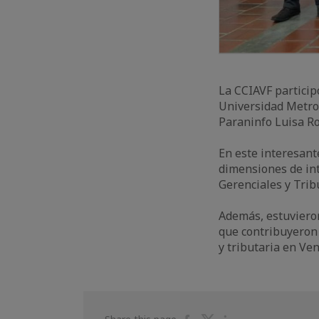
La CCIAVF particip
Universidad Metrop
Paraninfo Luisa R
En este interesant
dimensiones de int
Gerenciales y Trib
Además, estuviero
que contribuyeron 
y tributaria en Ve
Share
Share
Share