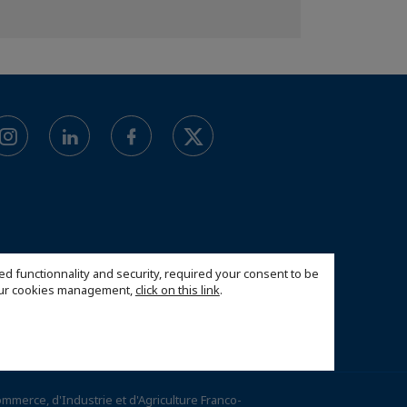
ed functionnality and security, required your consent to be
 our cookies management,
click on this link
.
merce, d'Industrie et d'Agriculture Franco-