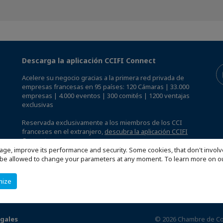
Descarga la aplicación CCIFI Connect
Acelere su negocio gracias a la primera red privada de
empresas francesas en 95 países: 120 Cámaras | 33.000
empresas | 4.000 eventos | 300 comités | 1200 ventajas
exclusivas
Reservada exclusivamente a los miembros de los CCI
franceses en el extranjero,
descubra la aplicación CCIFI
Connect.
.
age, improve its performance and security. Some cookies, that don't involv
ill be allowed to change your parameters at any moment. To learn more on
mize
gales
© 2026 Chambre de Com