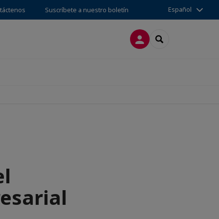
Español
táctenos
Suscríbete a nuestro boletín
CONECTARSE
SEARCH
el
esarial