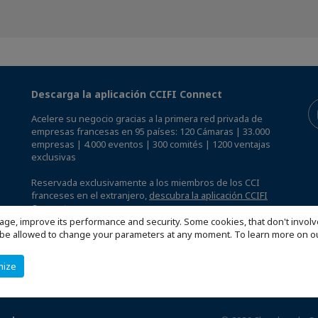
Descarga la aplicación CCIFI Connect
Acelere su negocio gracias a la primera red privada de
empresas francesas en 95 países: 120 Cámaras | 33.000
empresas | 4.000 eventos | 300 comités | 1200 ventajas
exclusivas
Reservada exclusivamente a los miembros de los CCI
franceses en el extranjero,
descubra la aplicación CCIFI
Connect.
.
age, improve its performance and security. Some cookies, that don't involv
ill be allowed to change your parameters at any moment. To learn more on
mize