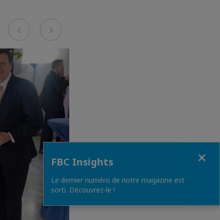
Previous
Next
Close
FBC Insights
Le dernier numéro de notre magazine est
sorti. Découvrez-le !