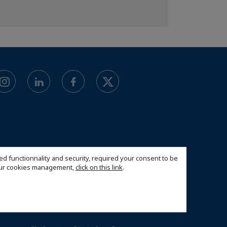
ed functionnality and security, required your consent to be
 our cookies management,
click on this link
.