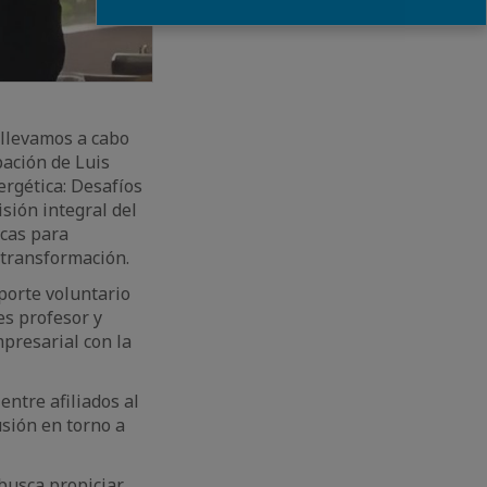
 llevamos a cabo
pación de Luis
rgética: Desafíos
sión integral del
icas para
 transformación.
aporte voluntario
es profesor y
presarial con la
entre afiliados al
usión en torno a
busca propiciar