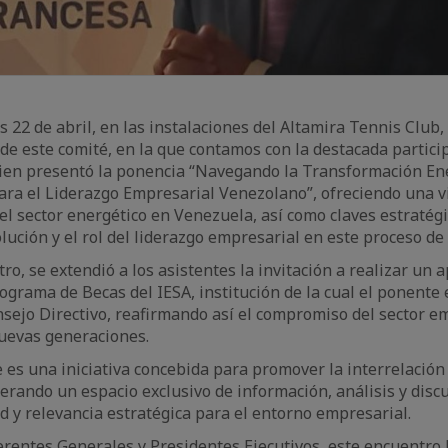
s 22 de abril, en las instalaciones del Altamira Tennis Club,
de este comité, en la que contamos con la destacada partici
uien presentó la ponencia “Navegando la Transformación Ene
ra el Liderazgo Empresarial Venezolano”, ofreciendo una vi
l sector energético en Venezuela, así como claves estratég
ución y el rol del liderazgo empresarial en este proceso de
o, se extendió a los asistentes la invitación a realizar un 
rograma de Becas del IESA, institución de la cual el ponente 
ejo Directivo, reafirmando así el compromiso del sector em
nuevas generaciones.
 es una iniciativa concebida para promover la interrelación 
nerando un espacio exclusivo de información, análisis y disc
d y relevancia estratégica para el entorno empresarial.
erentes Generales y Presidentes Ejecutivos, este encuentro 