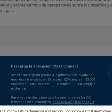
valor y el intercambio de perspectivas sobre los desafíos y
el país.
Descarga la aplicación CCIFI Connect
Acelere su negocio gracias a la primera red privada de
empresas francesas en 95 países: 120 Cámaras | 33.000
empresas | 4.000 eventos | 300 comités | 1200 ventajas
exclusivas
Reservada exclusivamente a los miembros de los CCI
franceses en el extranjero,
descubra la aplicación CCIFI
Connect.
.
age, improve its performance and security. Some cookies, that don't involv