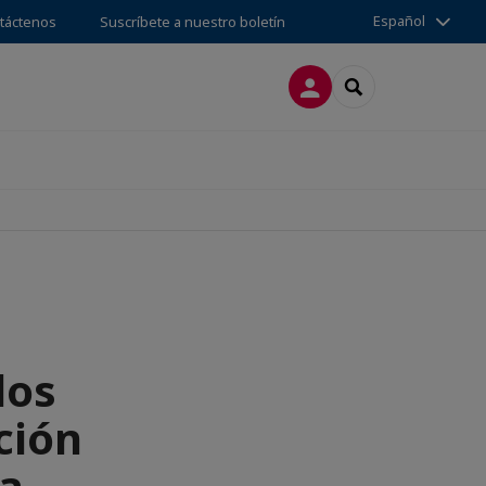
Español
táctenos
Suscríbete a nuestro boletín
CONECTARSE
SEARCH
los
ción
la