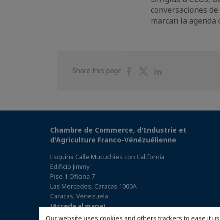
conversaciones de 
marcan la agenda d
Share
Share
Share
Share this page
on
on
on
Facebook
Twitter
Linkedin
Chambre de Commerce, d'Industrie et
d'Agriculture Franco-Vénézuélienne
Esquina Calle Mucuchies con California
Edificio Jimmy
Piso 1 Oficina 7
Las Mercedes, Caracas 1060A
Caracas, Venezuela
(Accede al mapa)
Our website uses cookies and others trackers to ease it us