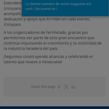
Extendemos también nuestro agradecimiento a
Le dernier numéro de notre magazine est
Unispace, patrocinante oficial de la Cámara, por
sorti. Découvrez-le !
acompañarnos una vez más con el compromiso,
dedicación y apoyo que brindan en cada evento,
Unispace.
A los organizadores de FeriHelado, gracias por
permitirnos ser parte de este gran encuentro que
continúa impulsando el crecimiento y la visibilidad de
la industria heladera del país.
¡Seguimos construyendo alianzas y celebrando el
talento que mueve a Venezuela!
Share
Share
Share
Share this page
on
on
on
Facebook
Twitter
Linkedin