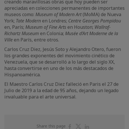
creando maravillosas obras que hoy pueden ser
apreciadas en colecciones permanentes de importantes
museos como:
Museum of Modern Art
(MoMA) de Nueva
York;​
Tate Modern
en Londres;
Centre Georges Pompidou
en, París;​
Museum of Fine Arts
en Houston;​
Wallraf-
Richartz Museum
en Colonia;
Musée d’Art Moderne de la
Ville
en París, entre otros.
Carlos Cruz Diez, Jesús Soto y Alejandro Otero, fueron
los grandes exponentes del movimiento cinético de
Venezuela, que se desarrolló a lo largo del siglo XX,
hasta convertirse en uno de los más destacados de
Hispanoamérica.
El Maestro Carlos Cruz Diez falleció en Paris el 27 de
Julio de 2019 a la edad de 95 años, dejando un legado
invaluable para el arte universal.
Share
Share
Share
Share this page