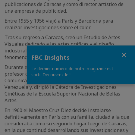
publicaciones de Caracas y como director artístico de
una empresa de publicidad.
Entre 1955 y 1956 viajó a París y Barcelona para
realizar investigaciones sobre el color.
Tras su regreso a Caracas, creó un Estudio de Artes
Visuales dedicado a las artes gráficas y el diseño
industrial, y prosiguió sus investigaciones sobre la
Close
FBC Insights
fenomenología del color.
Durante algún tiempo, el Maestro Cruz Diez fue
Le dernier numéro de notre magazine est
profesor de Artes Plásticas en la Escuela de
sorti. Découvrez-le !
Comunicación Social de la Universidad Central de
Venezuela y, dirigió la Cátedra de Investigaciones
Cinéticas de la Escuela Superior Nacional de Bellas
Artes.
En 1960 el Maestro Cruz Diez decide instalarse
definitivamente en París con su familia, ciudad a la que
consideraba como su segundo hogar luego de Caracas,
en la que continuó desarrollando sus investigaciones y