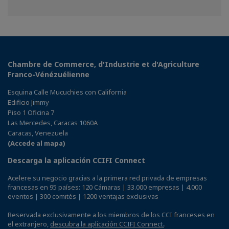
on
on
on
Facebook
Twitter
Linkedin
Chambre de Commerce, d'Industrie et d'Agriculture
Franco-Vénézuélienne
Esquina Calle Mucuchies con California
Edificio Jimmy
Piso 1 Oficina 7
Las Mercedes, Caracas 1060A
Caracas, Venezuela
(Accede al mapa)
Descarga la aplicación CCIFI Connect
Acelere su negocio gracias a la primera red privada de empresas
francesas en 95 países: 120 Cámaras | 33.000 empresas | 4.000
eventos | 300 comités | 1200 ventajas exclusivas
Reservada exclusivamente a los miembros de los CCI franceses en
el extranjero,
descubra la aplicación CCIFI Connect.
.