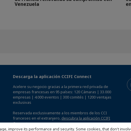
Venezuela
en
Descarga la aplicación CCIFI Connect
Acelere su negocio gracias a la primera red privada de
empresas francesas en 95 países: 120 Cámaras | 33.000
empresas | 4.000 eventos | 300 comités | 1200 ventajas
exclusivas
Reservada exclusivamente a los miembros de los CCI
franceses en el extranjero,
descubra la aplicación CCIFI
Connect.
.
age, improve its performance and security. Some cookies, that don't involv