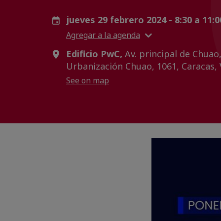
jueves 29 febrero 2024 - 8:30 a 11:
Agregar a la agenda
Edificio PwC,
Av. principal de Chuao,
Urbanización Chuao, 1061, Caracas,
See on map