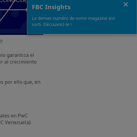
Close
FBC Insights
Le dernier numéro de notre magazine est
sorti. Découvrez-le !
!?
lo garantiza el
r al crecimiento
s por ello que, en
gales en PwC
wC Venezuela).