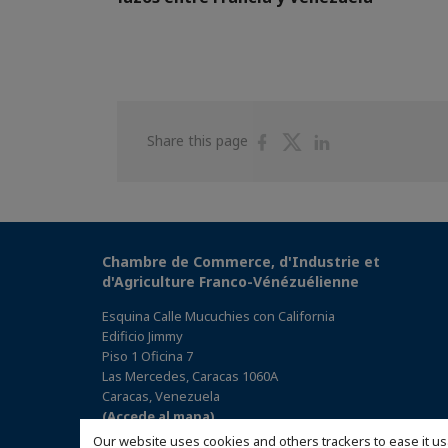
Share
Share
Share
Share this page
on
on
on
Facebook
Twitter
Linkedin
Chambre de Commerce, d'Industrie et
d'Agriculture Franco-Vénézuélienne
Esquina Calle Mucuchies con California
Edificio Jimmy
Piso 1 Oficina 7
Las Mercedes, Caracas 1060A
Caracas, Venezuela
(Accede al mapa)
Our website uses cookies and others trackers to ease it us