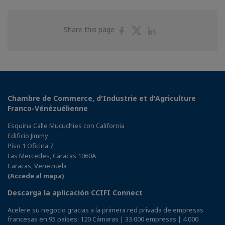
Share
Share
Share
Share this page
on
on
on
Facebook
Twitter
Linkedin
Chambre de Commerce, d'Industrie et d'Agriculture
Franco-Vénézuélienne
Esquina Calle Mucuchies con California
Edificio Jimmy
Piso 1 Oficina 7
Las Mercedes, Caracas 1060A
Caracas, Venezuela
(Accede al mapa)
Descarga la aplicación CCIFI Connect
Acelere su negocio gracias a la primera red privada de empresas
francesas en 95 países: 120 Cámaras | 33.000 empresas | 4.000