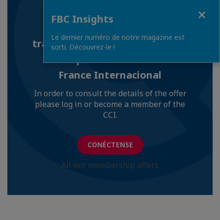
Close
especiales (hospedaje,
FBC Insights
alimentación, shopping,
Le dernier numéro de notre magazine est
transportes...), así como en más
sorti. Découvrez-le !
de 60 países de la red CCI
France Internacional
In order to consult the details of the offer
please log in or become a member of the
CCI.
CONÉCTENSE
All our membership offers